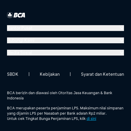
Kantor Pusat
Menara BCA, Grand Indonesia
Hubungi Kami
Jl. MH Thamrin No. 1
Media Sosial
Jakarta 10310
Halo BCA 1500888
GoodLife BCA
Solusi BCA
Lokasi BCA Lainnya
halobca@bca.co.id
SBDK
|
Kebijakan
|
Syarat dan Ketentuan
@goodlifebca
@BankBCA
62 811 1500 998
BCA berizin dan diawasi oleh Otoritas Jasa Keuangan & Bank
Indonesia
Lihat Semua Media Sosial
BCA merupakan peserta penjaminan LPS. Maksimum nilai simpanan
yang dijamin LPS per Nasabah per Bank adalah Rp2 miliar.
Untuk cek Tingkat Bunga Penjaminan LPS, klik
di sini