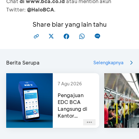
Chat
di
www.bca.co.id
atau mention akun
Twitter:
@HaloBCA
.
Share biar yang lain tahu
Berita Serupa
Selengkapnya
7 Agu 2026
Pengajuan
EDC BCA
Langsung di
Kantor
Cabang
(Same-Day
Approval)