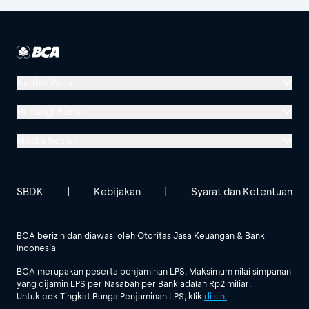
Kantor Pusat
Menara BCA, Grand Indonesia
Hubungi Kami
Jl. MH Thamrin No. 1
Media Sosial
Jakarta 10310
Halo BCA 1500888
GoodLife BCA
Solusi BCA
Lokasi BCA Lainnya
halobca@bca.co.id
SBDK
|
Kebijakan
|
Syarat dan Ketentuan
@goodlifebca
@BankBCA
62 811 1500 998
BCA berizin dan diawasi oleh Otoritas Jasa Keuangan & Bank
Indonesia
Lihat Semua Media Sosial
BCA merupakan peserta penjaminan LPS. Maksimum nilai simpanan
yang dijamin LPS per Nasabah per Bank adalah Rp2 miliar.
Untuk cek Tingkat Bunga Penjaminan LPS, klik
di sini