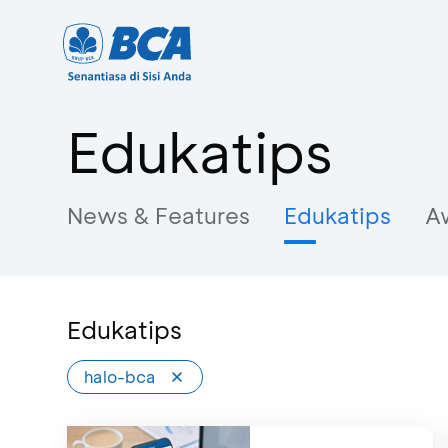
Edukatips
News & Features
Edukatips
A
Edukatips
halo-bca