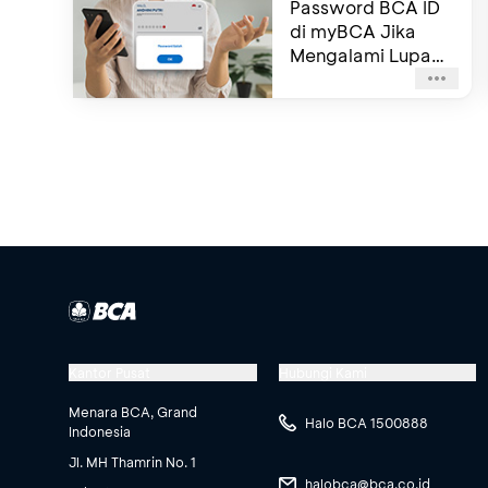
Password BCA ID
di myBCA Jika
Mengalami Lupa
Password
Kantor Pusat
Hubungi Kami
Menara BCA, Grand
Halo BCA 1500888
Indonesia
Jl. MH Thamrin No. 1
halobca@bca.co.id