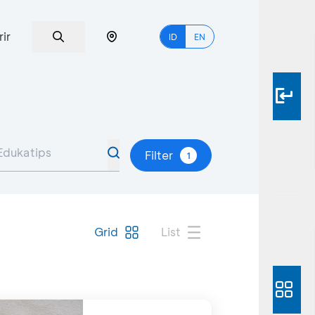
rir
ID
EN
Filter
1
Grid
List