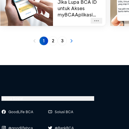
Jika Lupa BCA ID
untuk Akses
myBCAAplikasi
haloBCA
1
2
3
Media Sosial
GoodLife BCA
Solusi BCA
@goodlifebca
@BankBCA