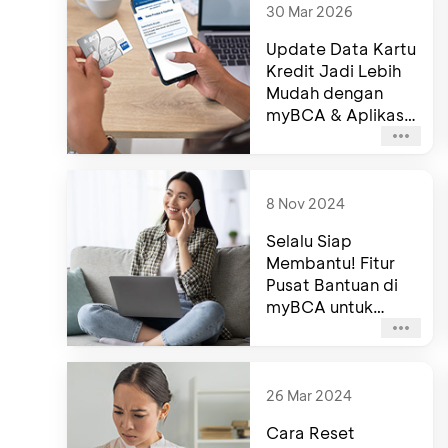
30 Mar 2026
Update Data Kartu
Kredit Jadi Lebih
Mudah dengan
myBCA & Aplikasi
haloBCA
8 Nov 2024
Selalu Siap
Membantu! Fitur
Pusat Bantuan di
myBCA untuk
Akses Layanan
Telepon ke Halo
BCA
26 Mar 2024
Cara Reset