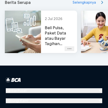
Berita Serupa
Selengkapnya
2 Jul 2026
Beli Pulsa,
Paket Data
atau Bayar
Tagihan
Pascabayar?
Bisa di e-
Channel BCA!
Kantor Pusat
Menara BCA, Grand Indonesia
Hubungi Kami
Jl. MH Thamrin No. 1