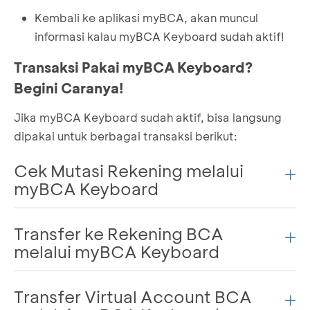
Kembali ke aplikasi myBCA, akan muncul
informasi kalau myBCA Keyboard sudah aktif!
Transaksi Pakai myBCA Keyboard?
Begini Caranya!
Jika myBCA Keyboard sudah aktif, bisa langsung
dipakai untuk berbagai transaksi berikut:
Cek Mutasi Rekening melalui
myBCA Keyboard
Transfer ke Rekening BCA
Buka keyboard di aplikasi
chat
atau di mana
pun
melalui myBCA Keyboard
Pilih
ikon BCA
, lalu login myBCA
Pilih
Mutasi Rekening
Transfer Virtual Account BCA
Buka keyboard di aplikasi
chat
atau di mana
Pilih rekening mana yang mau kamu cek
pun