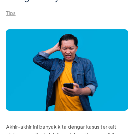
Tips
Akhir-akhir ini banyak kita dengar kasus terkait