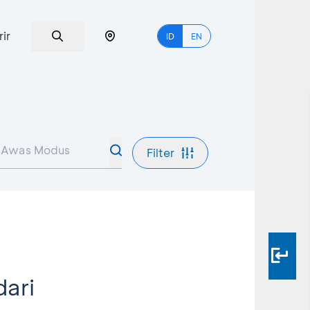
rir
ID
EN
Filter
dari