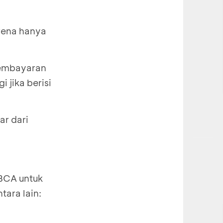
arena hanya
pembayaran
 jika berisi
ar dari
yBCA untuk
tara lain: