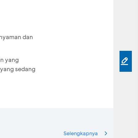
h nyaman dan
an yang
n yang sedang
Selengkapnya