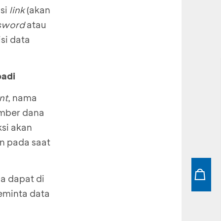
isi
link
(akan
ssword
atau
si data
badi
nt
, nama
umber dana
ksi akan
n pada saat
 dapat di
meminta data