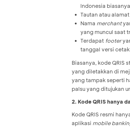
Indonesia biasany
Tautan atau alama
Nama
merchant
ya
yang muncul saat t
Terdapat
footer
ya
tanggal versi cetak
Biasanya, kode QRIS s
yang diletakkan di me
yang tampak seperti h
palsu yang ditujukan 
2. Kode QRIS hanya da
Kode QRIS resmi hanya
aplikasi
mobile banki