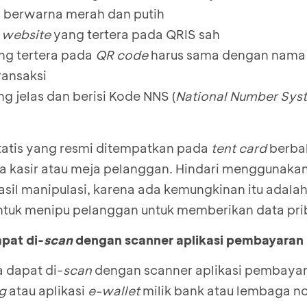
a berwarna merah dan putih
t
website
yang tertera pada QRIS sah
ng tertera pada
QR code
harus sama dengan nam
ransaksi
ng jelas dan berisi Kode NNS (
National Number Sys
tatis yang resmi ditempatkan pada
tent card
berbah
ja kasir atau meja pelanggan. Hindari menggunaka
asil manipulasi, karena ada kemungkinan itu adala
untuk menipu pelanggan untuk memberikan data pri
pat di-
scan
dengan scanner aplikasi pembayaran
 dapat di-
scan
dengan scanner aplikasi pembayar
ng
atau aplikasi
e-wallet
milik bank atau lembaga n