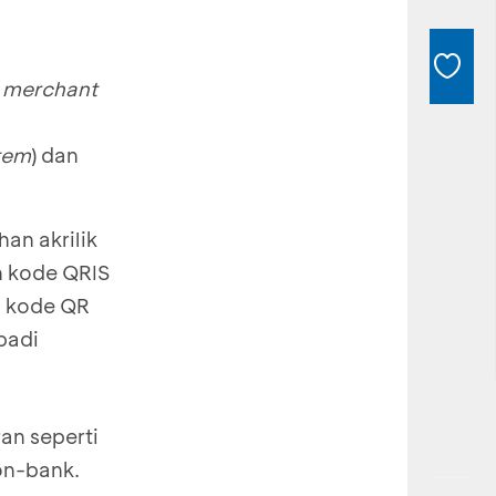
a
merchant
tem
) dan
an akrilik
n kode QRIS
h kode QR
badi
an seperti
on-bank.