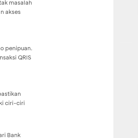
 tak masalah
an akses
ko penipuan.
nsaksi QRIS
pastikan
 ciri-ciri
ari Bank