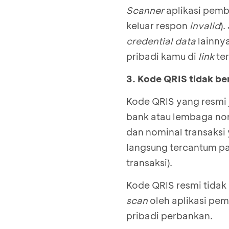
Scanner
aplikasi pemb
keluar respon
invalid
)
credential data
lainnya
pribadi kamu di
link
te
3. Kode QRIS tidak ber
Kode QRIS yang resmi 
bank atau lembaga no
dan nominal transaksi y
langsung tercantum pa
transaksi).
Kode QRIS resmi tidak 
scan
oleh aplikasi pem
pribadi perbankan.