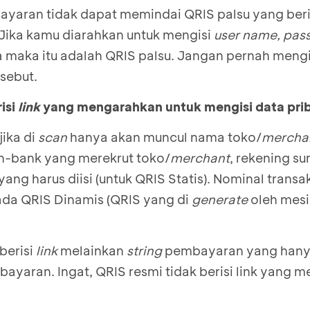
ayaran tidak dapat memindai QRIS palsu yang ber
. Jika kamu diarahkan untuk mengisi
user name, pa
 maka itu adalah QRIS palsu. Jangan pernah mengi
rsebut.
isi
link
yang mengarahkan untuk mengisi data pri
jika di
scan
hanya akan muncul nama toko/
mercha
n-bank yang merekrut toko/
merchant
, rekening s
ang harus diisi (untuk QRIS Statis). Nominal transa
da QRIS Dinamis (QRIS yang di
generate
oleh mesi
berisi
link
melainkan
string
pembayaran yang hanya
bayaran. Ingat, QRIS resmi tidak berisi link yang 