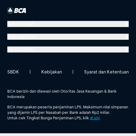
Kantor Pusat
Menara BCA, Grand Indonesia
Hubungi Kami
Jl. MH Thamrin No. 1
Media Sosial
Jakarta 10310
Halo BCA 1500888
GoodLife BCA
Solusi BCA
Lokasi BCA Lainnya
halobca@bca.co.id
SBDK
|
Kebijakan
|
Syarat dan Ketentuan
@goodlifebca
@BankBCA
62 811 1500 998
BCA berizin dan diawasi oleh Otoritas Jasa Keuangan & Bank
Indonesia
Lihat Semua Media Sosial
BCA merupakan peserta penjaminan LPS. Maksimum nilai simpanan
yang dijamin LPS per Nasabah per Bank adalah Rp2 miliar.
Untuk cek Tingkat Bunga Penjaminan LPS, klik
di sini