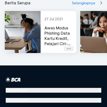
Berita Serupa
Selengkapnya
27 Jul 2021
Awas Modus
Phishing Data
Kartu Kredit,
Pelajari Ciri-
cirinya!
Kantor Pusat
Menara BCA, Grand Indonesia
Hubungi Kami
Jl. MH Thamrin No. 1