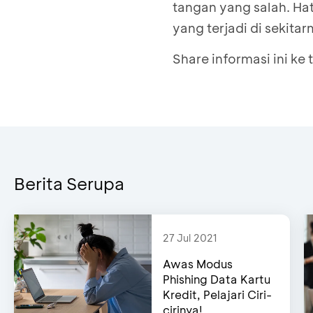
tangan yang salah. Ha
Pilih nomor handph
Mesin ATM mengelu
yang terjadi di sekitar
Masukan nomor ha
banking
Konfirmasi nomor 
Share informasi ini ke
Mesin ATM mengelu
banking
Berita Serupa
27 Jul 2021
Awas Modus
Phishing Data Kartu
Kredit, Pelajari Ciri-
cirinya!