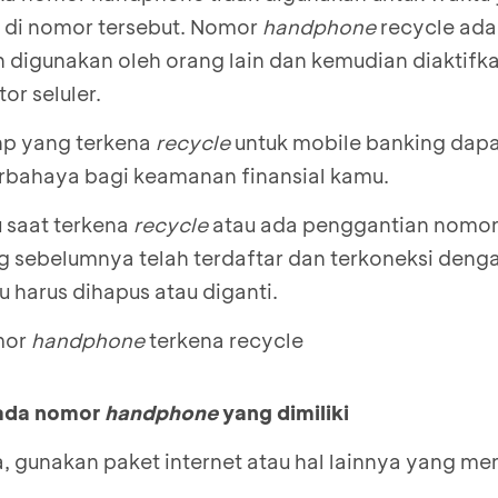
s di nomor tersebut. Nomor
handphone
recycle ada
 digunakan oleh orang lain dan kemudian diaktifk
or seluler.
p yang terkena
recycle
untuk mobile banking dap
rbahaya bagi keamanan finansial kamu.
u saat terkena
recycle
atau ada penggantian nomo
 sebelumnya telah terdaftar dan terkoneksi deng
 harus dihapus atau diganti.
omor
handphone
terkena recycle
pada nomor
handphone
yang dimiliki
la, gunakan paket internet atau hal lainnya yang 
.