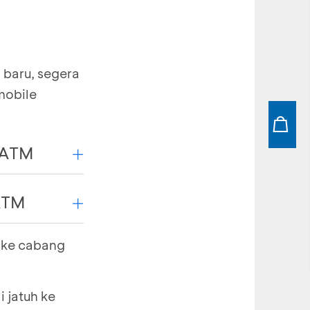
 baru, segera
mobile
 ATM
ATM
g ke cabang
 jatuh ke