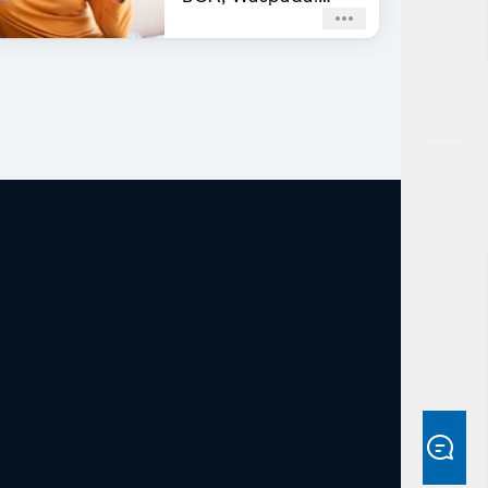
Agar Tidak Terjebak
Penipuan