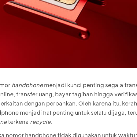
nomor
handphone
menjadi kunci penting segala transa
online, transfer uang, bayar tagihan hingga verifikas
berkaitan dengan perbankan. Oleh karena itu, kera
one menjadi hal penting untuk selalu dijaga, ter
ne
terkena
recycle
.
i jika nomor handphone tidak digunakan untuk waktu