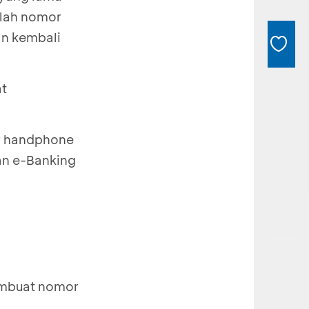
lah nomor
an kembali
at
r handphone
an e-Banking
membuat nomor