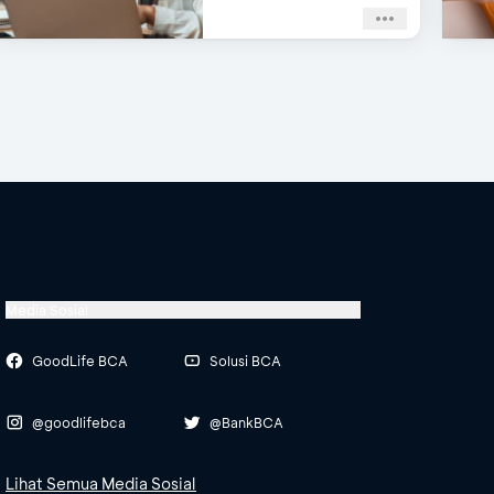
Media Sosial
GoodLife BCA
Solusi BCA
@goodlifebca
@BankBCA
Lihat Semua Media Sosial