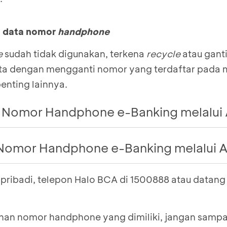
n data nomor
handphone
e
sudah tidak digunakan, terkena
recycle
atau ganti
ata dengan mengganti nomor yang terdaftar pada 
penting lainnya.
 Nomor Handphone e-Banking melalui
terdekat
Nomor Handphone e-Banking melalui 
nnya
ing
 pribadi, telepon Halo BCA di 1500888 atau datan
terdekat
ing
nnya
one yang ingin dihapus
ing
nan nomor handphone yang dimiliki, jangan sampai
ing
apusan nomor handphone