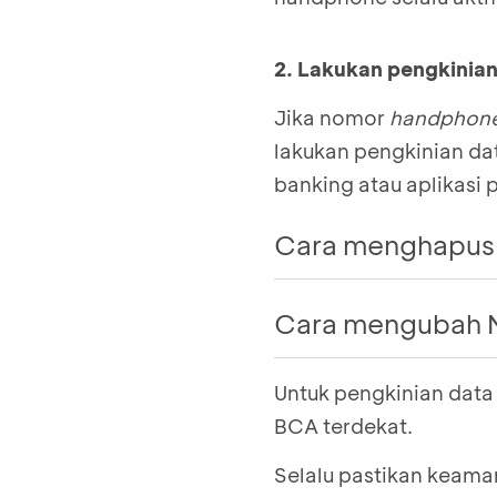
2. Lakukan pengkinia
Jika nomor
handphon
lakukan pengkinian d
banking atau aplikasi 
Cara menghapus
Kunjungi ATM BCA 
Cara mengubah 
Pilih Transaksi Lai
Pilih Daftar e-bank
Untuk pengkinian data
Kunjungi ATM BCA 
Pilih No. HP e-bank
Pilih Transaksi Lai
BCA terdekat.
Pilih nomor handph
Pilih Daftar e-bank
Input angka 0 (nol)
Selalu pastikan keama
Pilih No. HP e-bank
Konfirmasi pengh