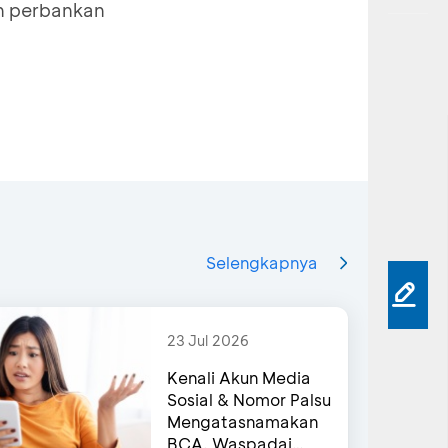
an perbankan
ndphone e-
one lama
ng diubah
dphone e-
Selengkapnya
23 Jul 2026
Kenali Akun Media
Sosial & Nomor Palsu
Mengatasnamakan
BCA, Waspadai