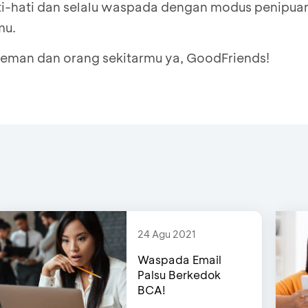
ti-hati dan selalu waspada dengan modus penipu
one yang ingin dihapus
arkan struk sebagai bukti penghapusan nomor ha
mu.
ndphone yang akan menggantikan nomor handph
handphone yang akan menggantikan nomor HP ya
 teman dan orang sekitarmu ya, GoodFriends!
arkan struk sebagai bukti pengubahan nomor han
24 Agu 2021
Waspada Email
Palsu Berkedok
BCA!