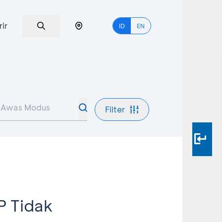
rir
ID
EN
Filter
P Tidak