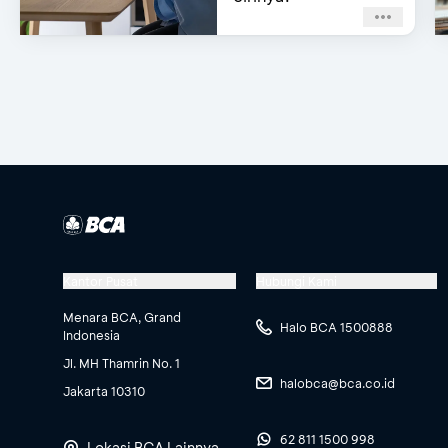
Kantor Pusat
Hubungi Kami
Menara BCA, Grand
Halo BCA 1500888
Indonesia
Jl. MH Thamrin No. 1
halobca@bca.co.id
Jakarta 10310
62 811 1500 998
Lokasi BCA Lainnya