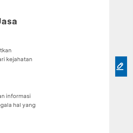
Jasa
atkan
ari kejahatan
n informasi
gala hal yang