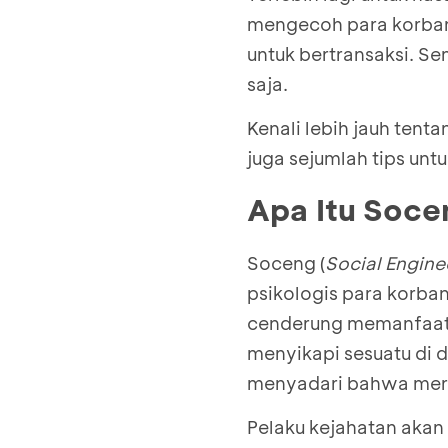
mengecoh para korbann
untuk bertransaksi. Sem
saja.
Kenali lebih jauh tent
juga sejumlah tips unt
Apa Itu Soce
Soceng (
Social Engine
psikologis para korba
cenderung memanfaatk
menyikapi sesuatu di d
menyadari bahwa merek
Pelaku kejahatan aka