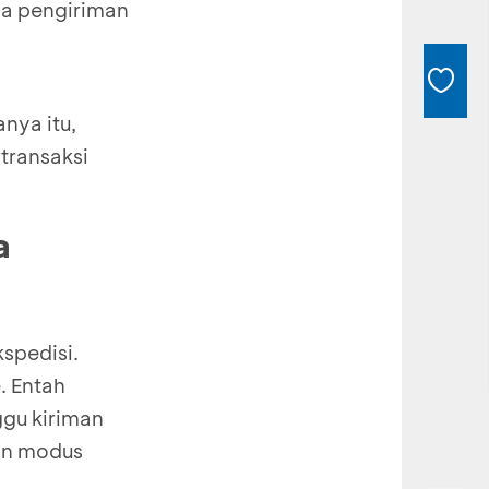
asa pengiriman
nya itu,
transaksi
a
spedisi.
. Entah
gu kiriman
an modus