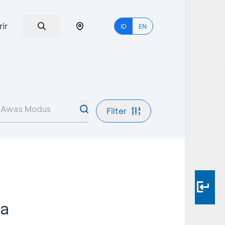
rir
ID
EN
Filter
sa