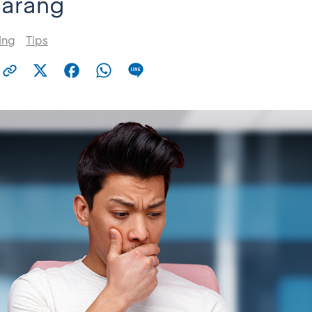
Barang
ing
Tips