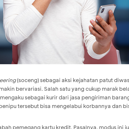
neering
(soceng) sebagai aksi kejahatan patut diwa
kin bervariasi. Salah satu yang cukup marak bel
engaku sebagai kurir dari jasa pengiriman baran
 penipu tersebut bisa mengelabui korbannya dan b
sabah pemegang kartu kredit. Pasalnya, modus ini j