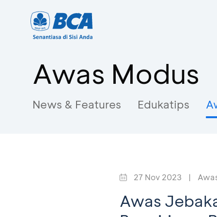
Awas Modus
News & Features
Edukatips
A
27 Nov 2023
|
Awas
Awas Jebakan