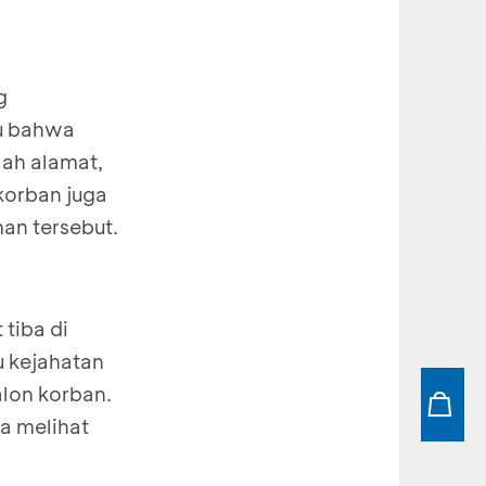
g
hu bahwa
lah alamat,
korban juga
an tersebut.
 tiba di
u kejahatan
lon korban.
a melihat