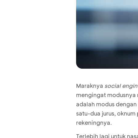
Maraknya
social engi
mengingat modusnya ma
adalah modus dengan m
satu-dua jurus, oknum
rekeningnya.
Terlebih lagi untuk na