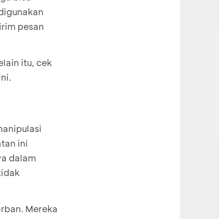
 digunakan
kirim pesan
ain itu, cek
ni.
anipulasi
tan ini
ya dalam
tidak
rban. Mereka