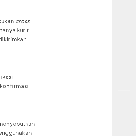
akukan
cross
hanya kurir
dikirimkan
ikasi
 konfirmasi
menyebutkan
 menggunakan