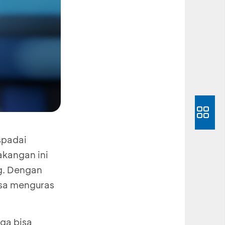
spadai
akangan ini
g. Dengan
isa menguras
uga bisa