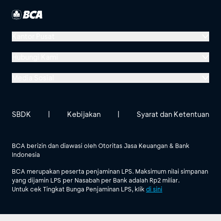
Kantor Pusat
Menara BCA, Grand Indonesia
Hubungi Kami
Jl. MH Thamrin No. 1
Media Sosial
Jakarta 10310
Halo BCA 1500888
GoodLife BCA
Solusi BCA
Lokasi BCA Lainnya
halobca@bca.co.id
SBDK
|
Kebijakan
|
Syarat dan Ketentuan
@goodlifebca
@BankBCA
62 811 1500 998
BCA berizin dan diawasi oleh Otoritas Jasa Keuangan & Bank
Indonesia
Lihat Semua Media Sosial
BCA merupakan peserta penjaminan LPS. Maksimum nilai simpanan
yang dijamin LPS per Nasabah per Bank adalah Rp2 miliar.
Untuk cek Tingkat Bunga Penjaminan LPS, klik
di sini