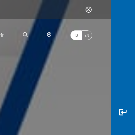
ir
ID
EN
PALING
BANYAK
DICARI
myBCA
Paylate