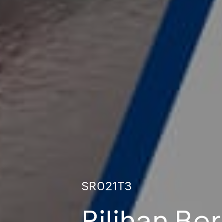
SR021T3
Pilihan B