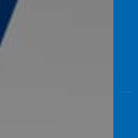
Awas
Modus
Buka
Rekeni
Tahapa
Edukati