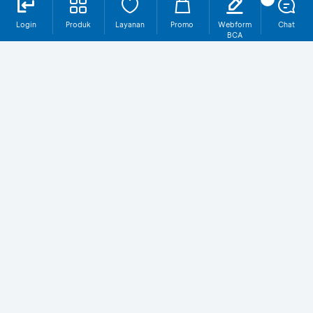
Login
Produk
Layanan
Promo
Webform
Chat
BCA
Obligasi SR018T3
Pesan SR018T3 via KlikBCA