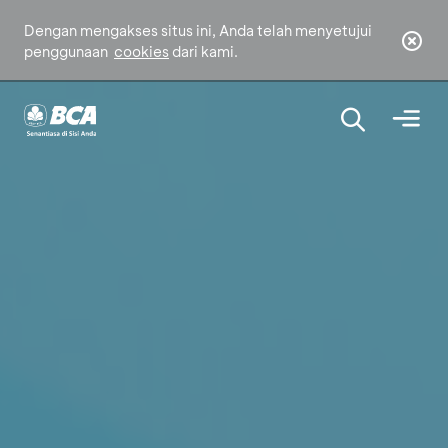
Dengan mengakses situs ini, Anda telah menyetujui
penggunaan
cookies
dari kami.