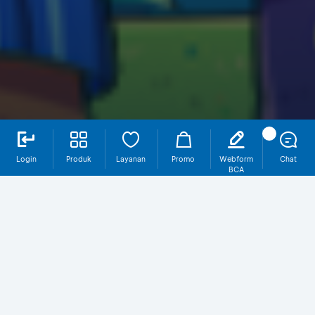
Login
Produk
Layanan
Promo
Webform
Chat
BCA
ORI024-T6