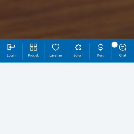
Login
Produk
Layanan
Solusi
Kurs
Chat
Mengapa di BCA?