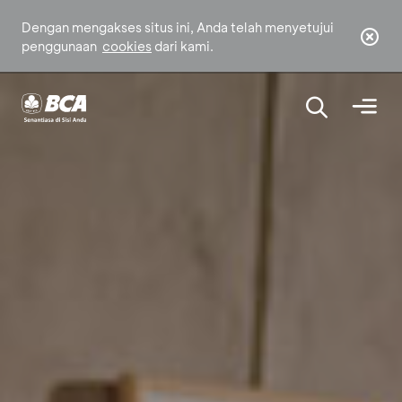
Dengan mengakses situs ini, Anda telah menyetujui
penggunaan
cookies
dari kami.