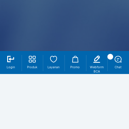
Login
Produk
Layanan
Promo
Webform
Chat
BCA
Guaranteed Euro
Kenali Produk