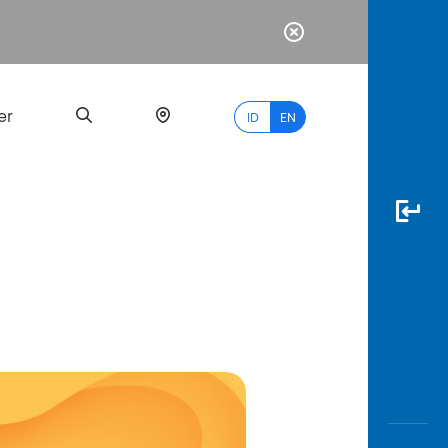
er
ID
EN
Most
Popular
Search
myBCA
Paylate