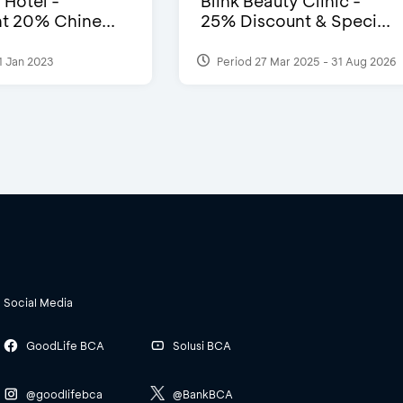
 Hotel -
Blink Beauty Clinic -
t 20% Chine...
25% Discount & Speci...
1 Jan 2023
Period 27 Mar 2025 - 31 Aug 2026
Social Media
GoodLife BCA
Solusi BCA
@goodlifebca
@BankBCA