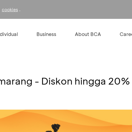
f
.
cookies
ndividual
Business
About BCA
Care
emarang - Diskon hingga 20%