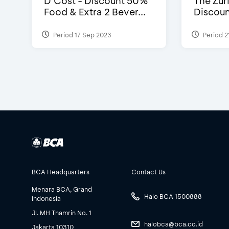
D’Cost - Discount 50%
The Zuri
Food & Extra 2 Bever...
Discoun
Period 17 Sep 2023
Period 2
BCA Headquarters
Contact Us
Menara BCA, Grand
Halo BCA 1500888
Indonesia
Jl. MH Thamrin No. 1
halobca@bca.co.id
Jakarta 10310