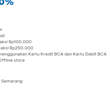
20%
n
pat
saksi Rp100.000
saksi Rp250.000
menggunakan Kartu Kredit BCA dan Kartu Debit BCA
ffline store
a, Semarang