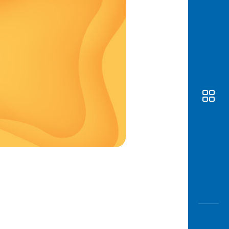
Awas
Modus
Open
Saving
Accoun
Edukati