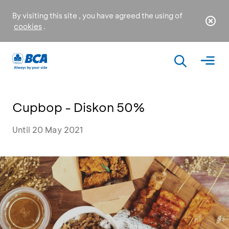
By visiting this site , you have agreed the using of
cookies
.
Cupbop - Diskon 50%
Until 20 May 2021