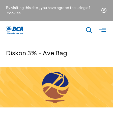
By visiting this site , you have agreed the using of
cookies
.
Diskon 3% - Ave Bag