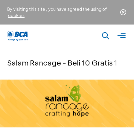
By visiting this site , you have agreed the using of
cookies
.
Salam Rancage - Beli 10 Gratis 1