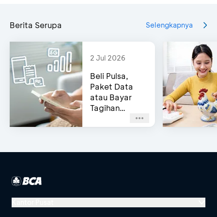
Berita Serupa
Selengkapnya
2 Jul 2026
Beli Pulsa,
Paket Data
atau Bayar
Tagihan
Pascabayar?
Bisa di e-
Channel BCA!
Kantor Pusat
Menara BCA, Grand Indonesia