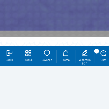
Login
Produk
Layanan
Promo
Webform
Chat
BCA
Mekanisme Masak Masak
Ready
Challenge #LahirBatinReady
Tertarik ikutan Masak Masak Ready
Challenge #LahirBatinReady? Simak
mekanismenya dibawah ini.