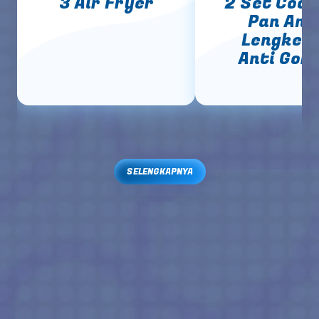
3 Air Fryer
2 Set Cook
Pan Ant
Lengket 
Anti Gor
SELENGKAPNYA