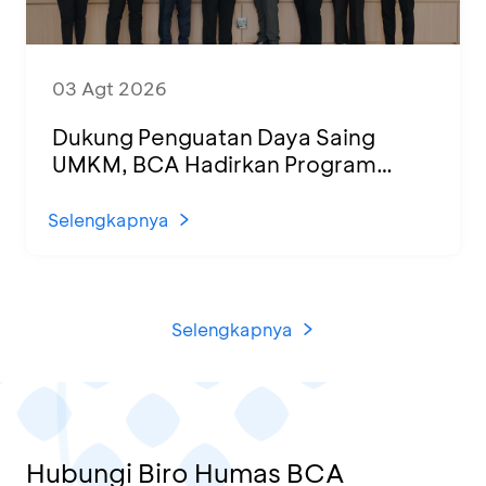
03 Agt 2026
Dukung Penguatan Daya Saing
UMKM, BCA Hadirkan Program
Sertifikasi Halal dan Pelatihan Usaha
di KCU Tanjung Priok
Selengkapnya
Selengkapnya
Hubungi Biro Humas BCA