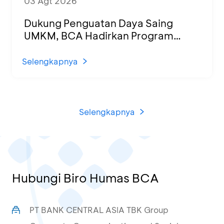
03 Agt 2026
Dukung Penguatan Daya Saing
UMKM, BCA Hadirkan Program
Sertifikasi Halal dan Pelatihan Usaha
di KCU Tanjung Priok
Selengkapnya
Selengkapnya
Hubungi Biro Humas BCA
PT BANK CENTRAL ASIA TBK Group