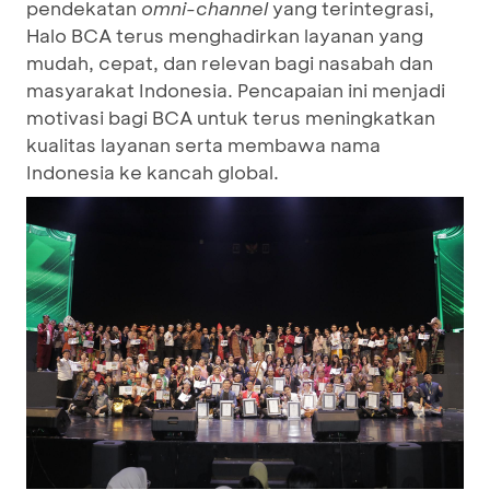
pendekatan
omni-channel
yang terintegrasi,
Halo BCA terus menghadirkan layanan yang
mudah, cepat, dan relevan bagi nasabah dan
masyarakat Indonesia. Pencapaian ini menjadi
motivasi bagi BCA untuk terus meningkatkan
kualitas layanan serta membawa nama
Indonesia ke kancah global.