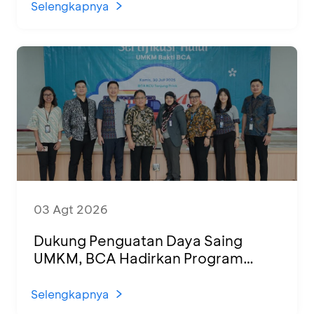
Selengkapnya
03 Agt 2026
Dukung Penguatan Daya Saing
UMKM, BCA Hadirkan Program
Sertifikasi Halal dan Pelatihan Usaha
di KCU Tanjung Priok
Selengkapnya