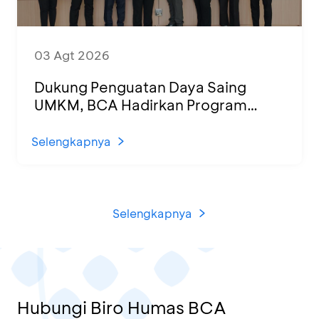
03 Agt 2026
Dukung Penguatan Daya Saing
UMKM, BCA Hadirkan Program
Sertifikasi Halal dan Pelatihan Usaha
di KCU Tanjung Priok
Selengkapnya
Selengkapnya
Hubungi Biro Humas BCA