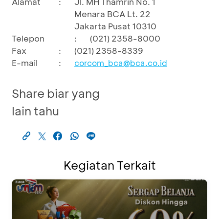
Alamat
:
Jl. MH Thamrin No. 1
Menara BCA Lt. 22
Jakarta Pusat 10310
Telepon
:
(021) 2358-8000
Fax
:
(021) 2358-8339
E-mail
:
corcom_bca@bca.co.id
Share biar yang
lain tahu
Kegiatan Terkait