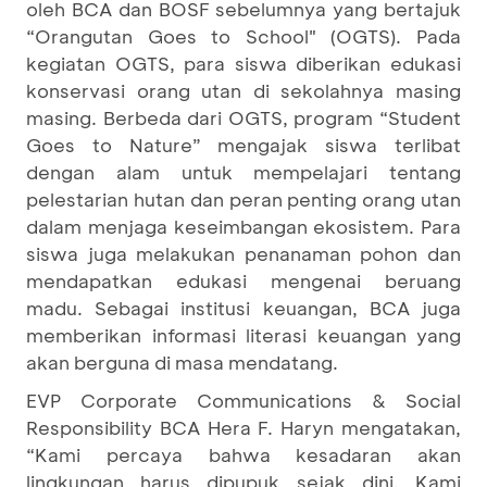
oleh BCA dan BOSF sebelumnya yang bertajuk
“Orangutan Goes to School" (OGTS). Pada
kegiatan OGTS, para siswa diberikan edukasi
konservasi orang utan di sekolahnya masing
masing. Berbeda dari OGTS, program “Student
Goes to Nature” mengajak siswa terlibat
dengan alam untuk mempelajari tentang
pelestarian hutan dan peran penting orang utan
dalam menjaga keseimbangan ekosistem. Para
siswa juga melakukan penanaman pohon dan
mendapatkan edukasi mengenai beruang
madu. Sebagai institusi keuangan, BCA juga
memberikan informasi literasi keuangan yang
akan berguna di masa mendatang.
EVP Corporate Communications & Social
Responsibility BCA Hera F. Haryn mengatakan,
“Kami percaya bahwa kesadaran akan
lingkungan harus dipupuk sejak dini. Kami