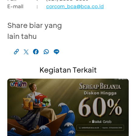
E-mail
:
corcom_bca@bca.co.id
Share biar yang
lain tahu
Kegiatan Terkait