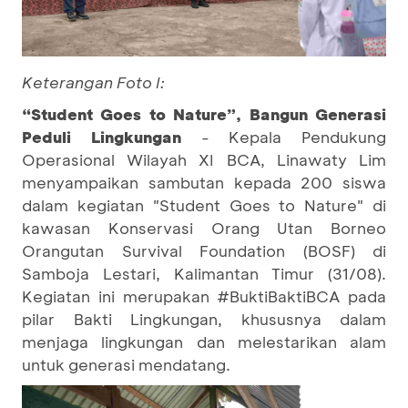
Keterangan Foto I:
“Student Goes to Nature”, Bangun Generasi
Peduli Lingkungan
- Kepala Pendukung
Operasional Wilayah XI BCA, Linawaty Lim
menyampaikan sambutan kepada 200 siswa
dalam kegiatan "Student Goes to Nature" di
kawasan Konservasi Orang Utan Borneo
Orangutan Survival Foundation (BOSF) di
Samboja Lestari, Kalimantan Timur (31/08).
Kegiatan ini merupakan #BuktiBaktiBCA pada
pilar Bakti Lingkungan, khususnya dalam
menjaga lingkungan dan melestarikan alam
untuk generasi mendatang.