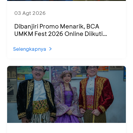
03 Agt 2026
Dibanjiri Promo Menarik, BCA
UMKM Fest 2026 Online Diikuti
1.500 UMKM dari Berbagai Daerah
Selengkapnya