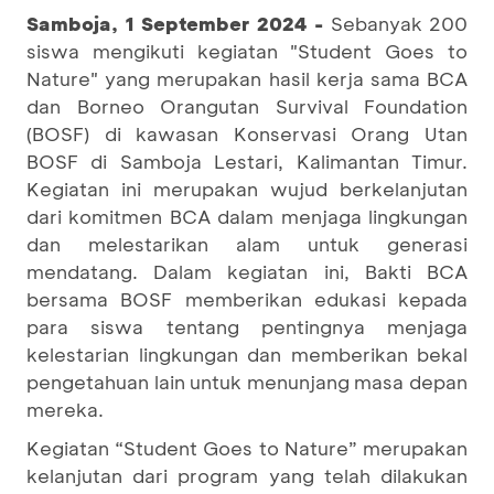
Samboja, 1 September 2024 -
Sebanyak 200
siswa mengikuti kegiatan "Student Goes to
Nature" yang merupakan hasil kerja sama BCA
dan Borneo Orangutan Survival Foundation
(BOSF) di kawasan Konservasi Orang Utan
BOSF di Samboja Lestari, Kalimantan Timur.
Kegiatan ini merupakan wujud berkelanjutan
dari komitmen BCA dalam menjaga lingkungan
dan melestarikan alam untuk generasi
mendatang. Dalam kegiatan ini, Bakti BCA
bersama BOSF memberikan edukasi kepada
para siswa tentang pentingnya menjaga
kelestarian lingkungan dan memberikan bekal
pengetahuan lain untuk menunjang masa depan
mereka.
Kegiatan “Student Goes to Nature” merupakan
kelanjutan dari program yang telah dilakukan