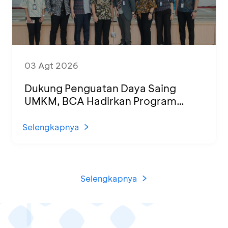
03 Agt 2026
Dukung Penguatan Daya Saing
UMKM, BCA Hadirkan Program
Sertifikasi Halal dan Pelatihan Usaha
di KCU Tanjung Priok
Selengkapnya
Selengkapnya