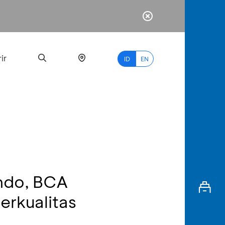
ir
ID
EN
PALING
BANYAK
DICARI
ndo, BCA
myBCA
rkualitas
Paylate