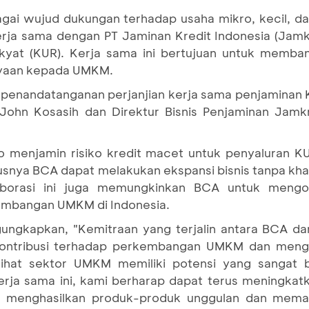
agai wujud dukungan terhadap usaha mikro, kecil, 
erja sama dengan PT Jaminan Kredit Indonesia (Jamk
kyat (KUR). Kerja sama ini bertujuan untuk memba
yaan kepada UMKM.
ui penandatanganan perjanjian kerja sama penjamina
 John Kosasih dan Direktur Bisnis Penjaminan Jamkr
o menjamin risiko kredit macet untuk penyaluran KU
usnya BCA dapat melakukan ekspansi bisnis tanpa kh
olaborasi ini juga memungkinkan BCA untuk meng
mbangan UMKM di Indonesia.
ungkapkan, "Kemitraan yang terjalin antara BCA d
rkontribusi terhadap perkembangan UMKM dan meng
lihat sektor UMKM memiliki potensi yang sangat
kerja sama ini, kami berharap dapat terus meningka
 menghasilkan produk-produk unggulan dan mema