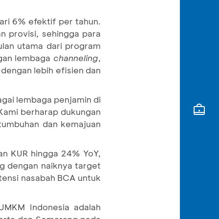
i 6% efektif per tahun.
n provisi, sehingga para
lan utama dari program
ngan lembaga
channeling
,
dengan lebih efisien dan
agai lembaga penjamin di
 Kami berharap dukungan
ertumbuhan dan kemajuan
ran KUR hingga 24% YoY,
ing dengan naiknya target
tensi nasabah BCA untuk
n UMKM Indonesia adalah