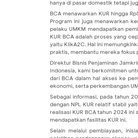
hanya di pasar domestik tetapi jug
BCA menawarkan KUR hingga Rp500
Program ini juga menawarkan keun
pelaku UMKM mendapatkan pembia
KUR BCA adalah proses yang cep
yaitu KlikA2C. Hal ini memungki
praktis, membantu mereka fokus
Direktur Bisnis Penjaminan Jamkr
Indonesia, kami berkomitmen unt
dari BCA dalam hal akses ke pe
ekonomi, serta perkembangan U
Sebagai informasi, pada tahun 2
dengan NPL KUR relatif stabil yait
realisasi KUR BCA tahun 2024 in
mendapatkan fasilitas KUR ini.
Selain melalui pembiayaan, ini