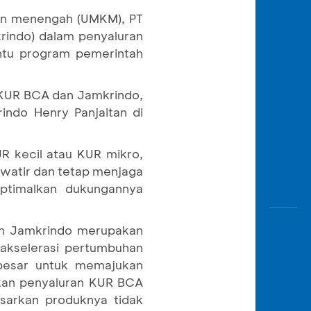
Awas
dan menengah (UMKM), PT
Modus
rindo) dalam penyaluran
Buka
ntu program pemerintah
Rekeni
Tahapa
n KUR BCA dan Jamkrindo,
Edukati
indo Henry Panjaitan di
R kecil atau KUR mikro,
awatir dan tetap menjaga
optimalkan dukungannya
an Jamkrindo merupakan
akselerasi pertumbuhan
 besar untuk memajukan
tkan penyaluran KUR BCA
sarkan produknya tidak