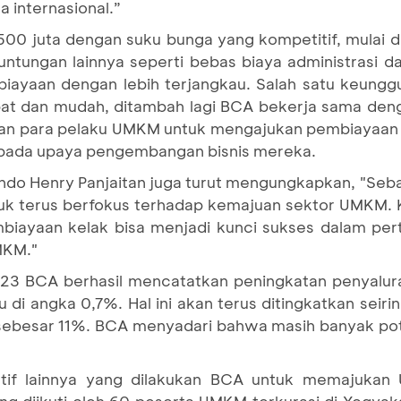
a internasional.”
 juta dengan suku bunga yang kompetitif, mulai dar
tungan lainnya seperti bebas biaya administrasi da
yaan dengan lebih terjangkau. Salah satu keunggu
at dan mudah, ditambah lagi BCA bekerja sama de
nkan para pelaku UMKM untuk mengajukan pembiayaan 
 pada upaya pengembangan bisnis mereka.
indo Henry Panjaitan juga turut mengungkapkan, "Seb
uk terus berfokus terhadap kemajuan sektor UMKM.
mbiayaan kelak bisa menjadi kunci sukses dalam p
MKM."
023 BCA berhasil mencatatkan peningkatan penyalu
u di angka 0,7%. Hal ini akan terus ditingkatkan seir
i sebesar 11%. BCA menyadari bahwa masih banyak po
siatif lainnya yang dilakukan BCA untuk memajuka