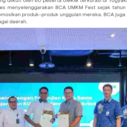
ng diikuti oleh 60 peserta UMKM terkurasi di Yogya
ses menyelenggarakan BCA UMKM Fest sejak tahun 2
osikan produk-produk unggulan mereka. BCA juga m
agai daerah.