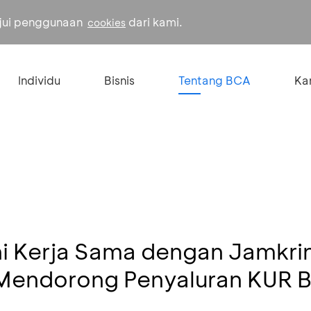
ujui penggunaan
dari kami.
cookies
Individu
Bisnis
Tentang BCA
Kar
i Kerja Sama dengan Jamkri
endorong Penyaluran KUR Be