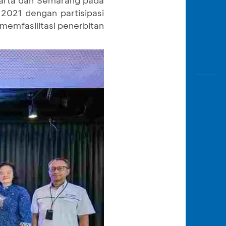
karta dan Semarang pada
021 dengan partisipasi
emfasilitasi penerbitan