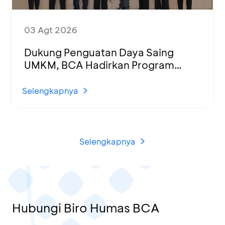
03 Agt 2026
Dukung Penguatan Daya Saing
UMKM, BCA Hadirkan Program
Sertifikasi Halal dan Pelatihan Usaha
di KCU Tanjung Priok
Selengkapnya
Selengkapnya
Hubungi Biro Humas BCA