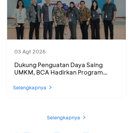
03 Agt 2026
Dukung Penguatan Daya Saing
UMKM, BCA Hadirkan Program
Sertifikasi Halal dan Pelatihan Usaha
di KCU Tanjung Priok
Selengkapnya
Selengkapnya