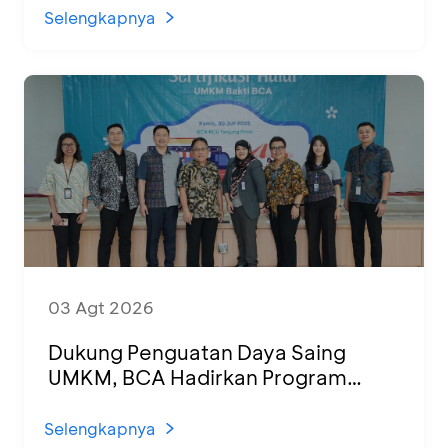
Selengkapnya
03 Agt 2026
Dukung Penguatan Daya Saing
UMKM, BCA Hadirkan Program
Sertifikasi Halal dan Pelatihan Usaha
di KCU Tanjung Priok
Selengkapnya