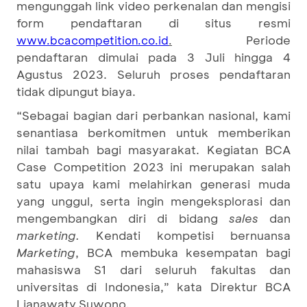
mengunggah link video perkenalan dan mengisi
form pendaftaran di situs resmi
Periode
www.bcacompetition.co.id
.
pendaftaran dimulai pada 3 Juli hingga 4
Agustus 2023. Seluruh proses pendaftaran
tidak dipungut biaya.
“Sebagai bagian dari perbankan nasional, kami
senantiasa berkomitmen untuk memberikan
nilai tambah bagi masyarakat. Kegiatan BCA
Case Competition 2023 ini merupakan salah
satu upaya kami melahirkan generasi muda
yang unggul, serta ingin mengeksplorasi dan
mengembangkan diri di bidang
sales
dan
marketing
.
Kendati kompetisi bernuansa
Marketing
, BCA membuka kesempatan bagi
mahasiswa S1 dari seluruh fakultas dan
universitas di Indonesia,” kata Direktur BCA
Lianawaty Suwono.