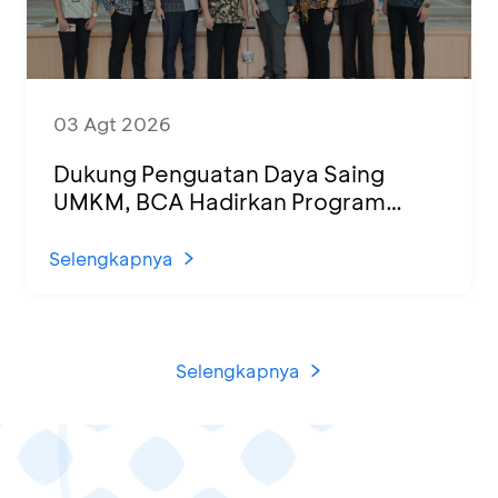
03 Agt 2026
Dukung Penguatan Daya Saing
UMKM, BCA Hadirkan Program
Sertifikasi Halal dan Pelatihan Usaha
di KCU Tanjung Priok
Selengkapnya
Selengkapnya