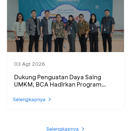
03 Agt 2026
Dukung Penguatan Daya Saing
UMKM, BCA Hadirkan Program
Sertifikasi Halal dan Pelatihan Usaha
di KCU Tanjung Priok
Selengkapnya
Selengkapnya