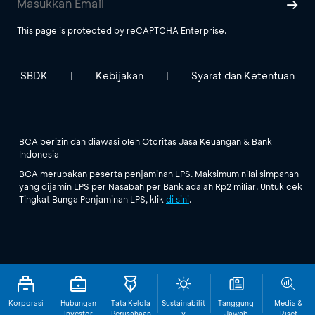
This page is protected by reCAPTCHA Enterprise.
SBDK
Kebijakan
Syarat dan Ketentuan
|
|
BCA berizin dan diawasi oleh Otoritas Jasa Keuangan & Bank
Indonesia
BCA merupakan peserta penjaminan LPS. Maksimum nilai simpanan
yang dijamin LPS per Nasabah per Bank adalah Rp2 miliar. Untuk cek
Tingkat Bunga Penjaminan LPS, klik
di sini
.
Korporasi
Hubungan
Tata Kelola
Sustainabilit
Tanggung
Media &
Investor
Perusahaan
y
Jawab
Riset