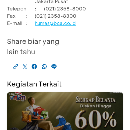
Jakarta Pusat
Telepon
:
(021) 2358-8000
Fax
:
(021) 2358-8300
E-mail
:
humas@bca.co.id
Share biar yang
lain tahu
Kegiatan Terkait