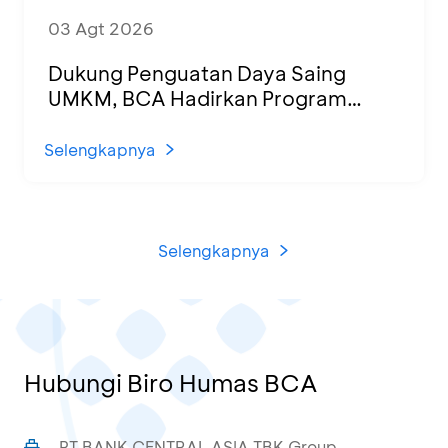
03 Agt 2026
Dukung Penguatan Daya Saing
UMKM, BCA Hadirkan Program
Sertifikasi Halal dan Pelatihan Usaha
di KCU Tanjung Priok
Selengkapnya
Selengkapnya
Hubungi Biro Humas BCA
PT BANK CENTRAL ASIA TBK Group