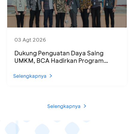
03 Agt 2026
Dukung Penguatan Daya Saing
UMKM, BCA Hadirkan Program
Sertifikasi Halal dan Pelatihan Usaha
di KCU Tanjung Priok
Selengkapnya
Selengkapnya