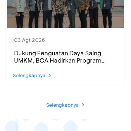
03 Agt 2026
Dukung Penguatan Daya Saing
UMKM, BCA Hadirkan Program
Sertifikasi Halal dan Pelatihan Usaha
di KCU Tanjung Priok
Selengkapnya
Selengkapnya