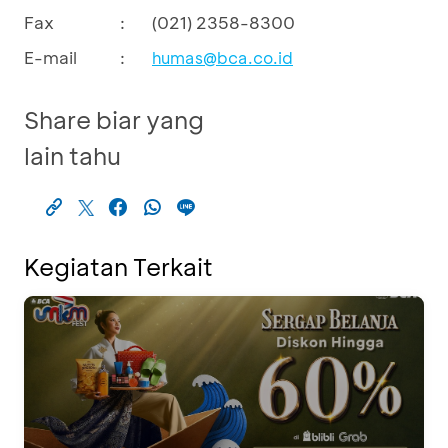
Fax
:
(021) 2358-8300
E-mail
:
humas@bca.co.id
Share biar yang
lain tahu
Kegiatan Terkait