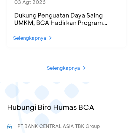
03 Agt 2026
Dukung Penguatan Daya Saing
UMKM, BCA Hadirkan Program
Sertifikasi Halal dan Pelatihan Usaha
di KCU Tanjung Priok
Selengkapnya
Selengkapnya
Hubungi Biro Humas BCA
PT BANK CENTRAL ASIA TBK Group