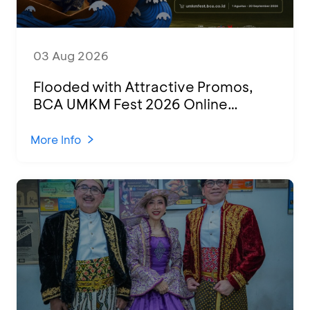
03 Aug 2026
Flooded with Attractive Promos,
BCA UMKM Fest 2026 Online
Attended by 1,500 MSMEs from
Various Regions
More Info