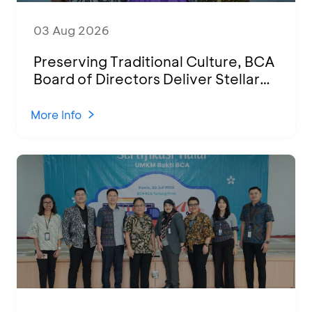
03 Aug 2026
Preserving Traditional Culture, BCA
Board of Directors Deliver Stellar
Performances at Ketoprak Financial
2026
More Info