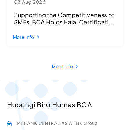
03 Aug 2026
Supporting the Competitiveness of
SMEs, BCA Holds Halal Certification
Program and Business Training at
KCU Tanjung Priok
More Info
More Info
Hubungi Biro Humas BCA
PT BANK CENTRAL ASIA TBK Group