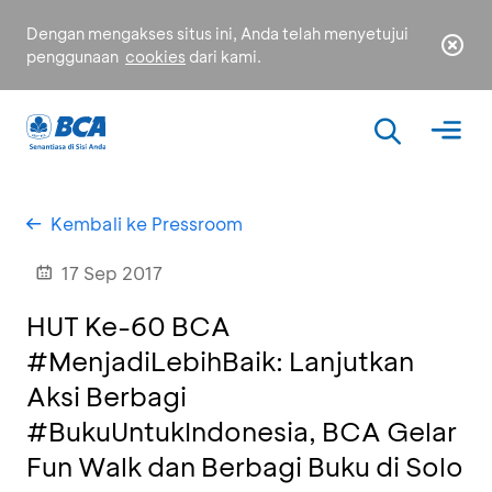
Dengan mengakses situs ini, Anda telah menyetujui
penggunaan
cookies
dari kami.
Kembali ke Pressroom
17 Sep 2017
HUT Ke-60 BCA
#MenjadiLebihBaik: Lanjutkan
Aksi Berbagi
#BukuUntukIndonesia, BCA Gelar
Fun Walk dan Berbagi Buku di Solo