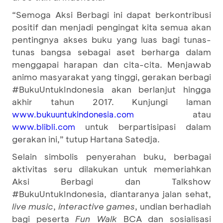
“Semoga Aksi Berbagi ini dapat berkontribusi
positif dan menjadi pengingat kita semua akan
pentingnya akses buku yang luas bagi tunas-
tunas bangsa sebagai aset berharga dalam
menggapai harapan dan cita-cita. Menjawab
animo masyarakat yang tinggi, gerakan berbagi
#BukuUntukIndonesia akan berlanjut hingga
akhir tahun 2017. Kunjungi laman
atau
www.bukuuntukindonesia.com
untuk berpartisipasi dalam
www.blibli.com
gerakan ini,” tutup Hartana Satedja.
Selain simbolis penyerahan buku, berbagai
aktivitas seru dilakukan untuk memeriahkan
Aksi Berbagi dan Talkshow
#BukuUntukIndonesia, diantaranya jalan sehat,
live music
,
interactive games
, undian berhadiah
bagi peserta
Fun Walk
BCA dan sosialisasi