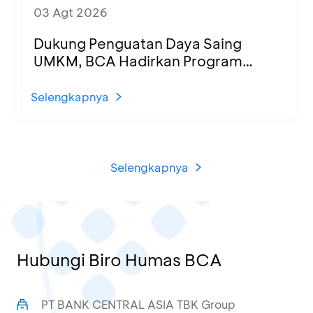
03 Agt 2026
Dukung Penguatan Daya Saing
UMKM, BCA Hadirkan Program
Sertifikasi Halal dan Pelatihan Usaha
di KCU Tanjung Priok
Selengkapnya
Selengkapnya
Hubungi Biro Humas BCA
PT BANK CENTRAL ASIA TBK Group