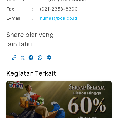
Fax
:
(021) 2358-8300
E-mail
:
humas@bca.co.id
Share biar yang
lain tahu
Kegiatan Terkait