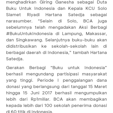
menghadirkan Giring Ganesha sebagai Duta
Buku Untuk Indonesia dan Kepala KCU Solo
Slamet Riyadi Hartana Satedja sebagai
narasumber. “Selain di Solo, BCA juga
sebelumnya telah mengadakan Aksi Berbagi
#BukuUntukIndonesia di Lampung, Makassar,
dan Singkawang. Selanjutnya buku-buku akan
didistribusikan ke sekolah-sekolah lain di
berbagai daerah di Indonesia,” tambah Hartana
Satedja.
Gerakan Berbagi “Buku untuk Indonesia”
berhasil mengundang partisipasi masyarakat
yang tinggi. Periode I penggalangan dana
donasi yang berlangsung dari tanggal 15 Maret
hingga 15 Juni 2017 berhasil mengumpulkan
lebih dari Rp1miliar. BCA akan membagikan
kepada lebih dari 100 sekolah penerima donasi
di 60 titik di Indonesia.