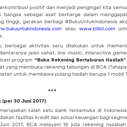
erkontribusi positif dan menjadi pengingat kita sem
s bangsa sebagai aset berharga dalam menggapai 
tinggi, gerakan berbagi #BukuUntukIndonesia akan
atau
untu
w.bukuuntukindonesia.com
www.blibli.com
a.
u, berbagai aktivitas seru dilakukan untuk memer
iantaranya jalan sehat,
live music
,
interactive game
isasi program
“Buka Rekening Bertaburan Hadiah”
t yang membuka rekening tabungan di BCA (Tahapan
atan untuk membawa pulang hadiah berupa 1 mobil T
***
 (per 30 Juni 2017)
merupakan salah satu bank terkemuka di Indonesia
akan fasilitas kredit dan solusi keuangan bagi segme
Juni 2017, BCA melayani 16 juta rekening nasaba