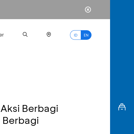
er
ID
EN
Most
Popular
Search
Aksi Berbagi
myBCA
 Berbagi
Paylate