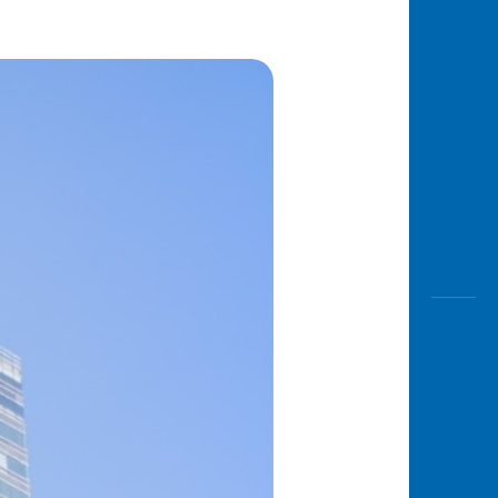
Awas
Modus
Open
Saving
Accoun
Edukati