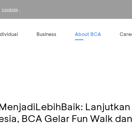
f
.
cookies
ndividual
Business
About BCA
Care
enjadiLebihBaik: Lanjutkan 
sia, BCA Gelar Fun Walk dan