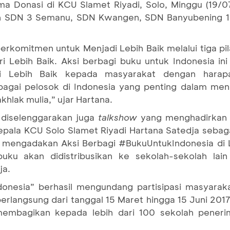
a Donasi di KCU Slamet Riyadi, Solo, Minggu (19/0
in SDN 3 Semanu, SDN Kwangen, SDN Banyubening 1
komitmen untuk Menjadi Lebih Baik melalui tiga pila
i Lebih Baik. Aksi berbagi buku untuk Indonesia i
Lebih Baik kepada masyarakat dengan harapan
bagai pelosok di Indonesia yang penting dalam me
khlak mulia,” ujar Hartana.
diselenggarakan juga
talkshow
yang menghadirkan 
pala KCU Solo Slamet Riyadi Hartana Satedja sebaga
h mengadakan Aksi Berbagi #BukuUntukIndonesia di
uku akan didistribusikan ke sekolah-sekolah lain
ja.
onesia” berhasil mengundang partisipasi masyarakat
erlangsung dari tanggal 15 Maret hingga 15 Juni 20
membagikan kepada lebih dari 100 sekolah penerim