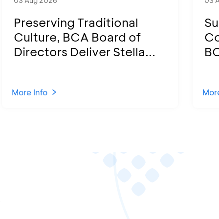
03 Aug 2026
03 
Preserving Traditional
Su
Culture, BCA Board of
Co
Directors Deliver Stella...
BC
More Info
More
A