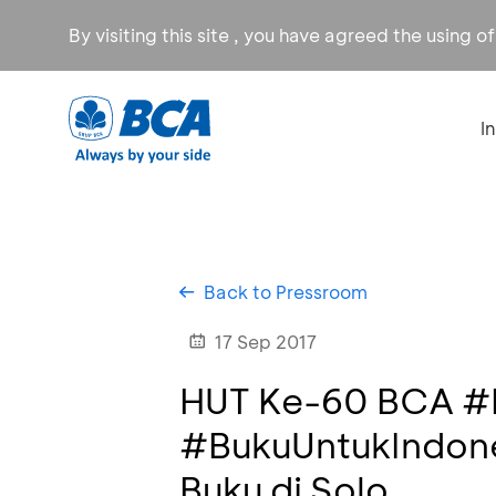
By visiting this site , you have agreed the using o
I
Back to Pressroom
17 Sep 2017
HUT Ke-60 BCA #M
#BukuUntukIndone
Buku di Solo