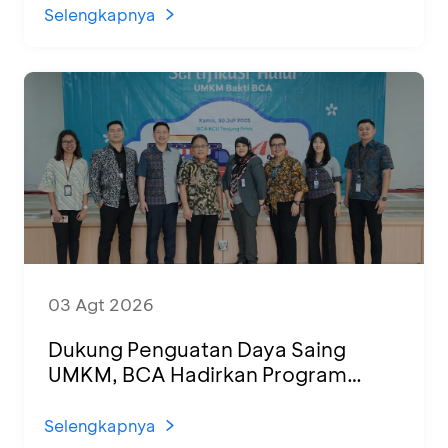
Selengkapnya
03 Agt 2026
Dukung Penguatan Daya Saing
UMKM, BCA Hadirkan Program
Sertifikasi Halal dan Pelatihan Usaha
di KCU Tanjung Priok
Selengkapnya