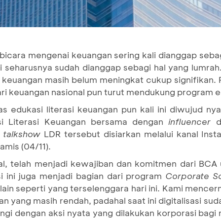
bicara mengenai keuangan sering kali dianggap seba
ni seharusnya sudah dianggap sebagi hal yang lumrah
 keuangan masih belum meningkat cukup signifikan. 
ari keuangan nasional pun turut mendukung program ed
dukasi literasi keuangan pun kali ini diwujud nyat
asi Literasi Keuangan bersama dengan
influencer
d
l
talkshow
LDR tersebut disiarkan melalui kanal Ins
amis (04/11).
al, telah menjadi kewajiban dan komitmen dari BCA
si ini juga menjadi bagian dari program
Corporate So
 lain seperti yang terselenggara hari ini. Kami mencerm
gan yang masih rendah, padahal saat ini digitalisasi 
ngi dengan aksi nyata yang dilakukan korporasi bagi 