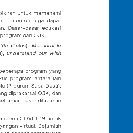
 pikiran untuk memahami
u, penonton juga dapat
n. Dasar-dasar edukasi
 program dari OJK.
ific
(Jelas)
, Measurable
u),
understand our wish
n beberapa program yang
okus program antara lain
sia (Program Saba Desa),
ang diprakarsai OJK, dan
ebagian besar dilakukan
 pandemi COVID-19 untuk
angan virtual. Sejumlah