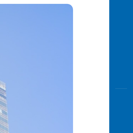
Awas
Modus
Buka
Rekeni
Tahapa
Edukati