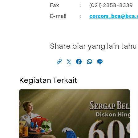
Fax
:
(021) 2358-8339
E-mail
:
corcom_bca@bca.c
Share biar yang lain tahu
Kegiatan Terkait