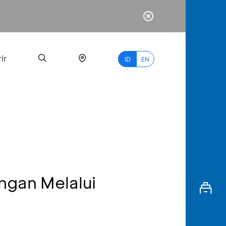
ir
ID
EN
PALING
BANYAK
DICARI
ngan Melalui
myBCA
Paylate