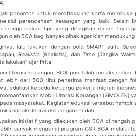
A.
gajak penonton untuk merefleksikan serta membuka
elalui perencanaan keuangan yang baik. Selain it
menggunakan tips yang dibagikan dalam tayanga
angun oleh BCA bagi banyak pihak agar kian mendukung
gginya, lalu lakukan dengan pola SMART yaitu
Spec
capai),
Realistic
(Realistis), dan
Time
(Jangka Wakt
a lakukan” ujar Prita
asi literasi keuangan, BCA pun telah melaksanaka
atat lebih dari 500 ribu penerima manfaat dengan f
swa, edukasi kepada keluarga pekerja migran Indone
n memanfaatkan Mobil Literasi Keuangan (SiMOLEK) y
ada masyarakat. Kegiatan edukasi tersebut hampir s
iliki indeks literasi keuangan rendah.
pakan inisiatif yang dilakukan oleh BCA di tengah
ebih banyak mengenai program CSR BCA melalui tay