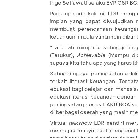
Inge Setiawati selaku EVP CSR BC
Pada episode kali ini, LDR men
impian yang dapat diwujudkan m
membuat perencanaan keuangan 
keuangan ini pula yang ingin dib
“Taruhlah mimpimu setinggi-tin
(Terukur),
Achievable
(Mampu di
supaya kita tahu apa yang harus kit
Sebagai upaya peningkatan eduk
terkait literasi keuangan. Terc
edukasi bagi pelajar dan mahasi
edukasi literasi keuangan denga
peningkatan produk LAKU BCA kep
di berbagai daerah yang masih mem
Virtual
talkshow
LDR sendiri meru
mengajak masyarakat mengenal l