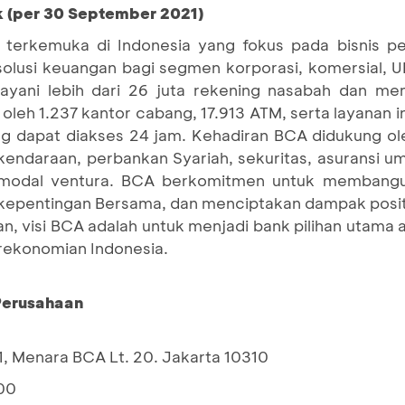
k (per 30 September 2021)
terkemuka di Indonesia yang fokus pada bisnis pe
 solusi keuangan bagi segmen korporasi, komersial,
yani lebih dari 26 juta rekening nasabah dan mem
 oleh 1.237 kantor cabang, 17.913 ATM, serta layanan 
g dapat diakses 24 jam. Kehadiran BCA didukung ole
endaraan, perbankan Syariah, sekuritas, asuransi u
pemodal ventura. BCA berkomitmen untuk membangun
pentingan Bersama, dan menciptakan dampak positi
n, visi BCA adalah untuk menjadi bank pilihan utama
erekonomian Indonesia.
 Perusahaan
1, Menara BCA Lt. 20. Jakarta 10310
00