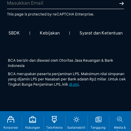
This page is protected by reCAPTCHA Enterprise.
SBDK
Kebijakan
Syarat dan Ketentuan
|
|
BCA berizin dan diawasi oleh Otoritas Jasa Keuangan & Bank
Indonesia
BCA merupakan peserta penjaminan LPS. Maksimum nilai simpanan
yang dijamin LPS per Nasabah per Bank adalah Rp2 miliar. Untuk cek
Tingkat Bunga Penjaminan LPS, klik
di sini
.
Korporasi
Hubungan
Tata Kelola
Sustainabilit
Tanggung
Media &