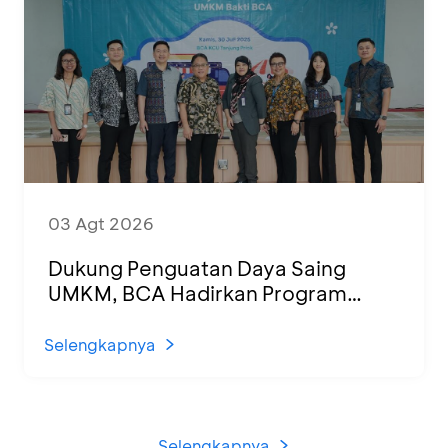
03 Agt 2026
Dukung Penguatan Daya Saing
UMKM, BCA Hadirkan Program
Sertifikasi Halal dan Pelatihan Usaha
di KCU Tanjung Priok
Selengkapnya
Selengkapnya