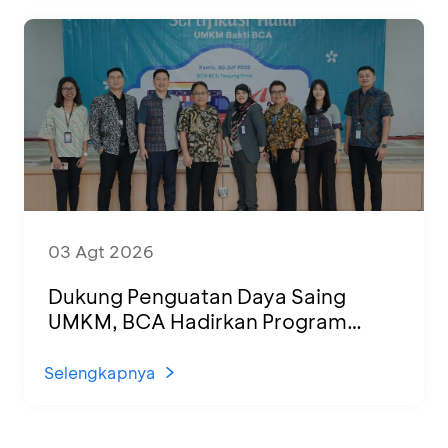
03 Agt 2026
Dukung Penguatan Daya Saing
UMKM, BCA Hadirkan Program
Sertifikasi Halal dan Pelatihan Usaha
di KCU Tanjung Priok
Selengkapnya