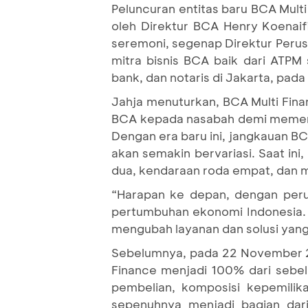
Peluncuran entitas baru BCA Multi
oleh Direktur BCA Henry Koenaif
seremoni, segenap Direktur Peru
mitra bisnis BCA baik dari ATP
bank, dan notaris di Jakarta, pada 
Jahja menuturkan, BCA Multi Fin
BCA kepada nasabah demi memenuh
Dengan era baru ini, jangkauan B
akan semakin bervariasi. Saat in
dua, kendaraan roda empat, dan m
“Harapan ke depan, dengan perub
pertumbuhan ekonomi Indonesia. 
mengubah layanan dan solusi yang
Sebelumnya, pada 22 November 2
Finance menjadi 100% dari sebe
pembelian, komposisi kepemil
sepenuhnya menjadi bagian dar