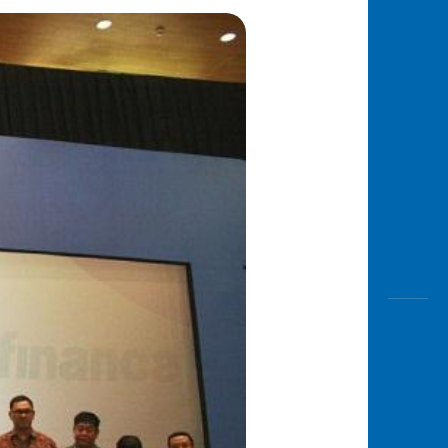
Awas
Modus
Open
Saving
Accoun
Edukati