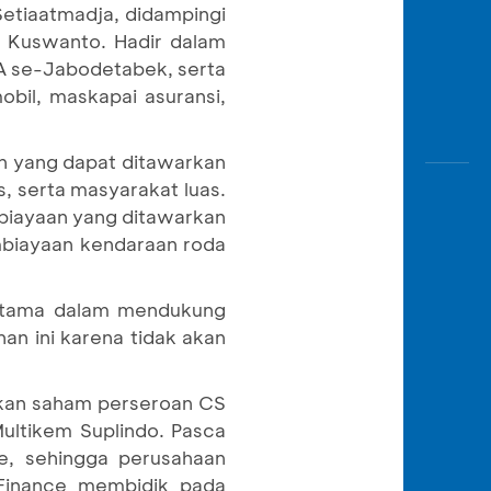
Setiaatmadja, didampingi
i Kuswanto. Hadir dalam
A se-Jabodetabek, serta
obil, maskapai asuransi,
n yang dapat ditawarkan
 serta masyarakat luas.
mbiayaan yang ditawarkan
embiayaan kendaraan roda
erutama dalam mendukung
an ini karena tidak akan
kan saham perseroan CS
ultikem Suplindo. Pasca
, sehingga perusahaan
 Finance membidik pada