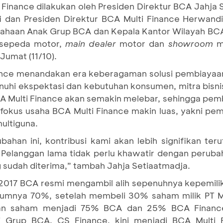
 Finance dilakukan oleh Presiden Direktur BCA Jahja 
i dan Presiden Direktur BCA Multi Finance Herwand
sahaan Anak Grup BCA dan Kepala Kantor Wilayah BC
M sepeda motor,
main dealer
motor dan
showroom
m
Jumat (11/10).
ance menandakan era keberagaman solusi pembiayaa
i ekspektasi dan kebutuhan konsumen, mitra bisnis,
CA Multi Finance akan semakin melebar, sehingga pe
i, fokus usaha BCA Multi Finance makin luas, yakni p
ultiguna.
ahan ini, kontribusi kami akan lebih signifikan t
Pelanggan lama tidak perlu khawatir dengan perubah
 sudah diterima,” tambah Jahja Setiaatmadja.
017 BCA resmi mengambil alih sepenuhnya kepemili
lumnya 70%, setelah membeli 30% saham milik PT M
ikan saham menjadi 75% BCA dan 25% BCA Finance
i Grup BCA. CS Finance, kini menjadi BCA Multi