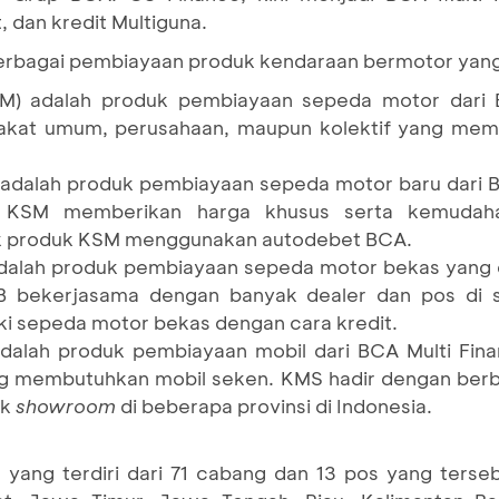
 dan kredit Multiguna.
rbagai pembiayaan produk kendaraan bermotor yang t
KPM) adalah produk pembiayaan sepeda motor dari 
rakat umum, perusahaan, maupun kolektif yang me
 adalah produk pembiayaan sepeda motor baru dari B
 KSM memberikan harga khusus serta kemudahan
k produk KSM menggunakan autodebet BCA.
adalah produk pembiayaan sepeda motor bekas yang 
 bekerjasama dengan banyak dealer dan pos di se
 sepeda motor bekas dengan cara kredit.
adalah produk pembiayaan mobil dari BCA Multi Fin
 membutuhkan mobil seken. KMS hadir dengan berba
ak
showroom
di beberapa provinsi di Indonesia.
s yang terdiri dari 71 cabang dan 13 pos yang terseb