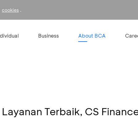
f
.
cookies
ndividual
Business
About BCA
Care
Layanan Terbaik, CS Financ