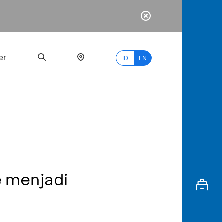
er
ID
EN
Most
Popular
Search
e menjadi
myBCA
Paylate