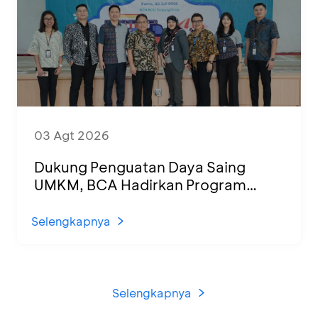
03 Agt 2026
Dukung Penguatan Daya Saing
UMKM, BCA Hadirkan Program
Sertifikasi Halal dan Pelatihan Usaha
di KCU Tanjung Priok
Selengkapnya
Selengkapnya