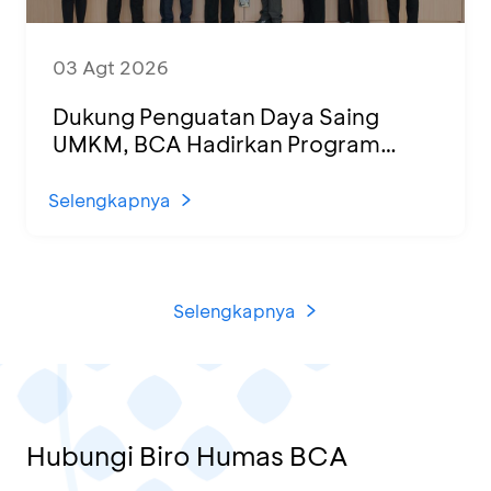
03 Agt 2026
Dukung Penguatan Daya Saing
UMKM, BCA Hadirkan Program
Sertifikasi Halal dan Pelatihan Usaha
di KCU Tanjung Priok
Selengkapnya
Selengkapnya
Hubungi Biro Humas BCA