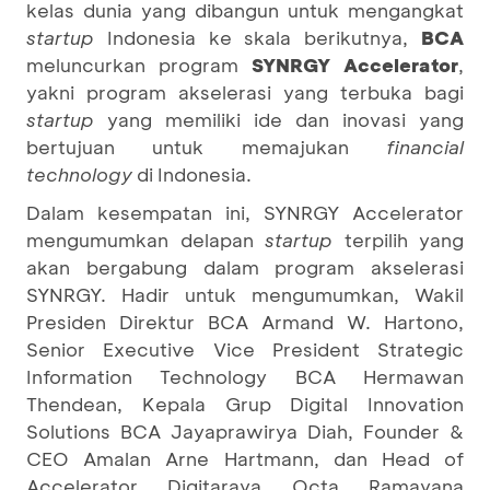
kelas dunia yang dibangun untuk mengangkat
startup
Indonesia ke skala berikutnya,
BCA
meluncurkan program
SYNRGY Accelerator
,
yakni program akselerasi yang terbuka bagi
startup
yang memiliki ide dan inovasi yang
bertujuan untuk memajukan
financial
technolog
y
di Indonesia.
Dalam kesempatan ini, SYNRGY Accelerator
mengumumkan delapan
startup
terpilih yang
akan bergabung dalam program akselerasi
SYNRGY. Hadir untuk mengumumkan, Wakil
Presiden Direktur BCA Armand W. Hartono,
Senior Executive Vice President Strategic
Information Technology BCA Hermawan
Thendean, Kepala Grup Digital Innovation
Solutions BCA Jayaprawirya Diah, Founder &
CEO Amalan Arne Hartmann, dan Head of
Accelerator Digitaraya Octa Ramayana