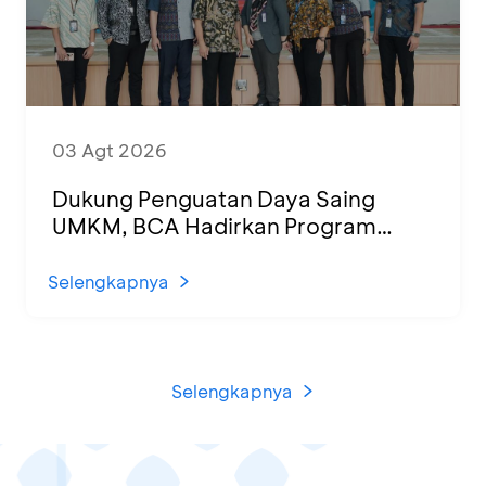
03 Agt 2026
Dukung Penguatan Daya Saing
UMKM, BCA Hadirkan Program
Sertifikasi Halal dan Pelatihan Usaha
di KCU Tanjung Priok
Selengkapnya
Selengkapnya