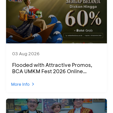
03 Aug 2026
Flooded with Attractive Promos,
BCA UMKM Fest 2026 Online
Attended by 1,500 MSMEs from
Various Regions
More Info