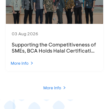
03 Aug 2026
Supporting the Competitiveness of
SMEs, BCA Holds Halal Certification
Program and Business Training at
KCU Tanjung Priok
More Info
More Info