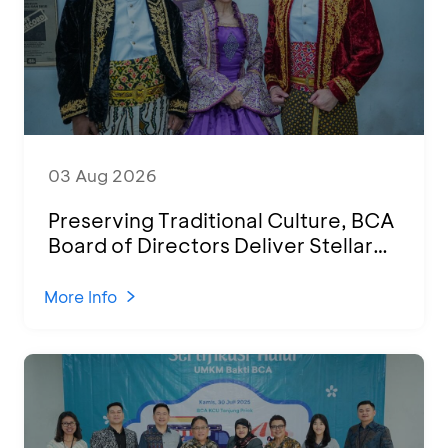
03 Aug 2026
Preserving Traditional Culture, BCA
Board of Directors Deliver Stellar
Performances at Ketoprak Financial
2026
More Info