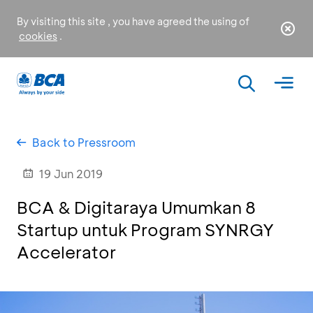
By visiting this site , you have agreed the using of
cookies
.
Back to Pressroom
19 Jun 2019
BCA & Digitaraya Umumkan 8
Startup untuk Program SYNRGY
Accelerator