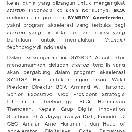
kelas dunia yang dibangun untuk mengangkat
startup
Indonesia ke skala berikutnya,
BCA
meluncurkan program
SYNRGY Accelerator
,
yakni program akselerasi yang terbuka bagi
startup
yang memiliki ide dan inovasi yang
bertujuan untuk memajukan
financial
technolog
y
di Indonesia.
Dalam kesempatan ini, SYNRGY Accelerator
mengumumkan delapan
startup
terpilih yang
akan bergabung dalam program akselerasi
SYNRGY. Hadir untuk mengumumkan, Wakil
Presiden Direktur BCA Armand W. Hartono,
Senior Executive Vice President Strategic
Information Technology BCA Hermawan
Thendean, Kepala Grup Digital Innovation
Solutions BCA Jayaprawirya Diah, Founder &
CEO Amalan Arne Hartmann, dan Head of
Accelerator Digitaraya Octa Ramayana